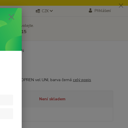
Přihlášení
CZK
 si rady? Zavolejte.
 605171715
ehna NEOPREN
 stehna NEOPREN vel UNI, barva černá
celý popis
tupnost
Není skladem