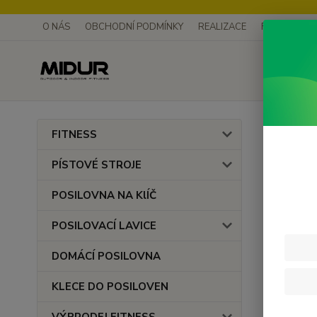
O NÁS
OBCHODNÍ PODMÍNKY
REALIZACE
FOTOGALER
Úvod
FITNESS
Ban
PÍSTOVÉ STROJE
POSILOVNA NA KlÍČ
POSILOVACÍ LAVICE
DOMÁCÍ POSILOVNA
KLECE DO POSILOVEN