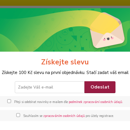
IE
KARIÉRA
KONTAKTY
Nevíte
Hledat
+420
SPORT A VOLNÝ ČAS
VÝPRODEJ SPORTOVNÍHO ZBOŽÍ
Bandáž st
Získejte slevu
dáž stehna NEOPREN
Získejte 100 Kč slevu na první objednávku. Stačí zadat váš email
Bandáž
Odeslat
Dos
Přeji si odebírat novinky e-mailem dle
podmínek zpracování osobních údajů
.
/
ks
Souhlasím se
zpracováním osobních údajů
pro účely registrace.