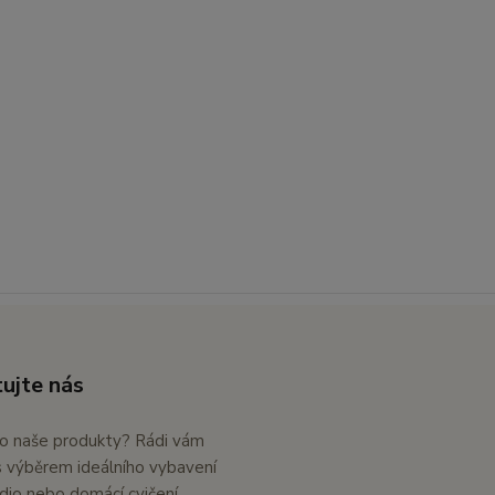
ujte nás
o naše produkty? Rádi vám
výběrem ideálního vybavení
dio nebo domácí cvičení.