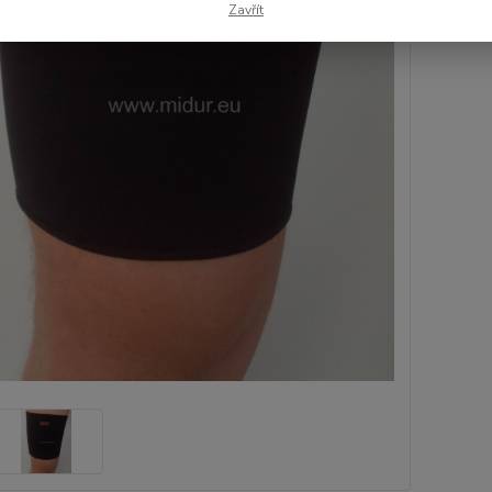
Zavřít
Číslo p