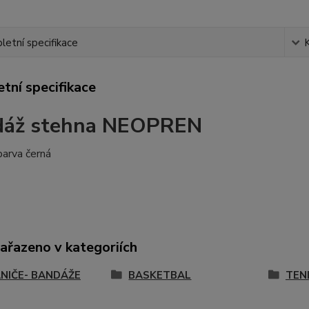
etní specifikace
tní specifikace
dáž stehna NEOPREN
barva černá
zařazeno v kategoriích
NIČE- BANDÁŽE
BASKETBAL
TEN