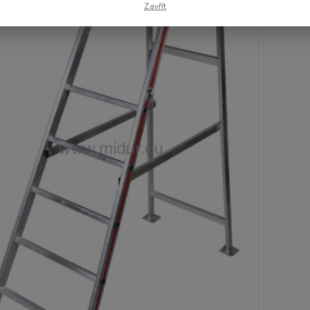
Zavřít
Hlídat 