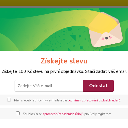
IE
KARIÉRA
KONTAKTY
Nevíte
Hledat
+420
SPORT A VOLNÝ ČAS
TENIS
Královská židle rozhodčího Turnier
Získejte slevu
ovská židle rozhodčího Turnier
Získejte 100 Kč slevu na první objednávku. Stačí zadat váš email
Králov
Odeslat
Dos
Přeji si odebírat novinky e-mailem dle
podmínek zpracování osobních údajů
.
/
ks
Souhlasím se
zpracováním osobních údajů
pro účely registrace.