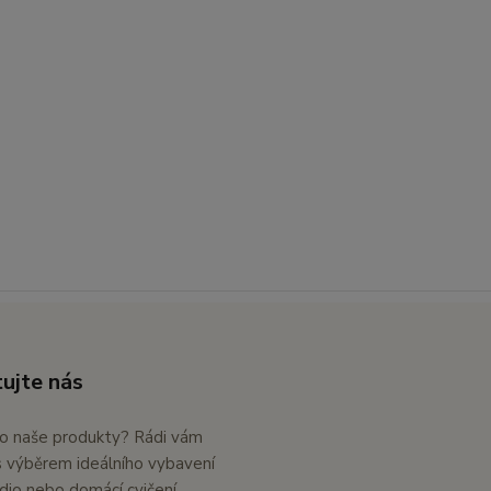
ujte nás
o naše produkty? Rádi vám
výběrem ideálního vybavení
dio nebo domácí cvičení.