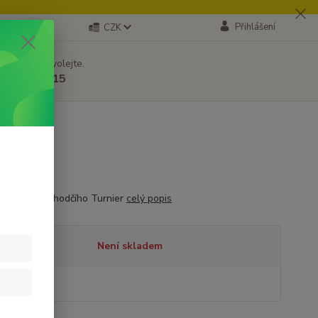
Přihlášení
CZK
 si rady? Zavolejte.
 605171715
ská židle rozhodčího Turnier
celý popis
tupnost
Není skladem