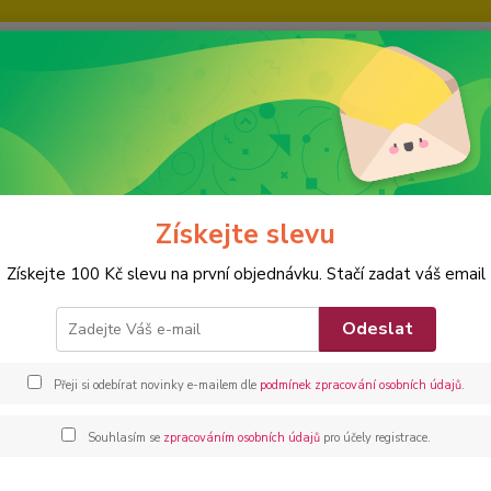
IE
KARIÉRA
KONTAKTY
Nevíte
Hledat
+420
POSILOVACÍ LAVICE
NEOMAX
Multi polohovatelná lavice
Získejte slevu
i polohovatelná lavice
Získejte 100 Kč slevu na první objednávku. Stačí zadat váš email
Mult
Odeslat
Multi 
510mm
Přeji si odebírat novinky e-mailem dle
podmínek zpracování osobních údajů
.
Dos
Souhlasím se
zpracováním osobních údajů
pro účely registrace.