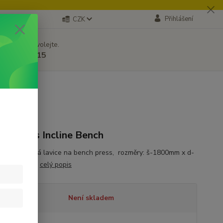
Přihlášení
CZK
 si rady? Zavolejte.
 605171715
i-Access Incline Bench
polohovatelná lavice na bench press, rozměry: š-1800mm x d-
 x v-550mm
celý popis
tupnost
Není skladem