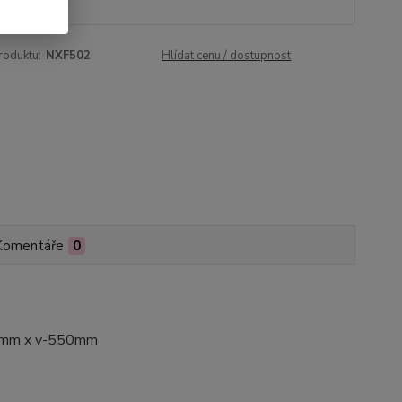
roduktu:
NXF502
Hlídat cenu / dostupnost
Komentáře
0
10mm x v-550mm