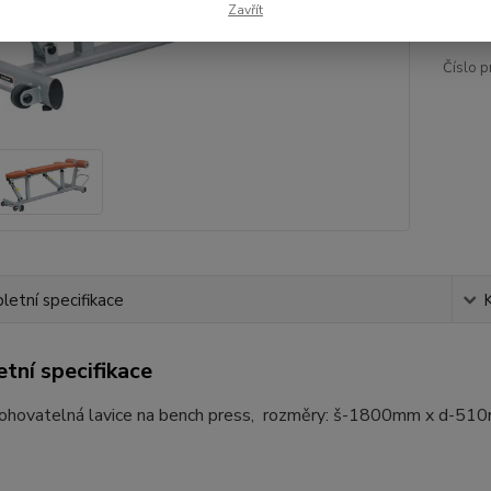
/
ks
Zavřít
Číslo p
etní specifikace
tní specifikace
lohovatelná lavice na bench press, rozměry: š-1800mm x d-5