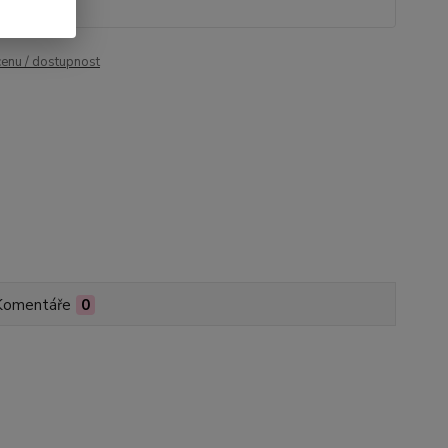
cenu / dostupnost
Komentáře
0