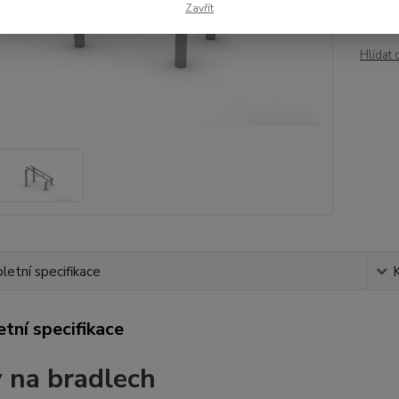
/
ks
Zavřít
Hlídat 
etní specifikace
tní specifikace
y na bradlech