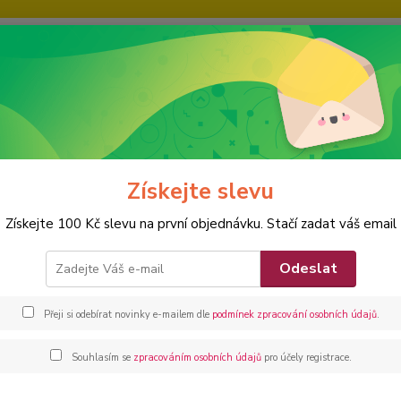
IE
KARIÉRA
KONTAKTY
Nevíte
Hledat
+420
FITNESS
VENKOVNÍ FITNESS
Tricepsové kliky na bradlech Steel 12
Získejte slevu
epsové kliky na bradlech Steel 1
Získejte 100 Kč slevu na první objednávku. Stačí zadat váš email
Venk
Odeslat
Kliky 
posilov
Přeji si odebírat novinky e-mailem dle
podmínek zpracování osobních údajů
.
Dos
Souhlasím se
zpracováním osobních údajů
pro účely registrace.