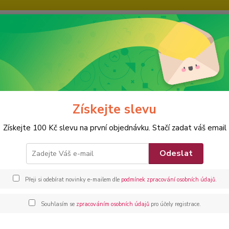
IE
KARIÉRA
KONTAKTY
Nevíte
Hledat
+420
FITNESS
Venkovní posilovací stroje Steel 09
Získejte slevu
ovní posilovací stroje Steel 09
Získejte 100 Kč slevu na první objednávku. Stačí zadat váš email
Procvi
Odeslat
posilov
Přeji si odebírat novinky e-mailem dle
podmínek zpracování osobních údajů
.
Dos
Souhlasím se
zpracováním osobních údajů
pro účely registrace.
/
ks