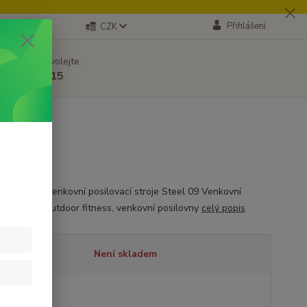
Přihlášení
CZK
 si rady? Zavolejte.
 605171715
čení ramen Venkovní posilovací stroje Steel 09 Venkovní
ací stroje, outdoor fitness, venkovní posilovny
celý popis
tupnost
Není skladem