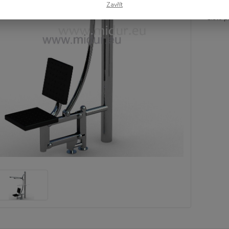
Zavřít
Číslo p