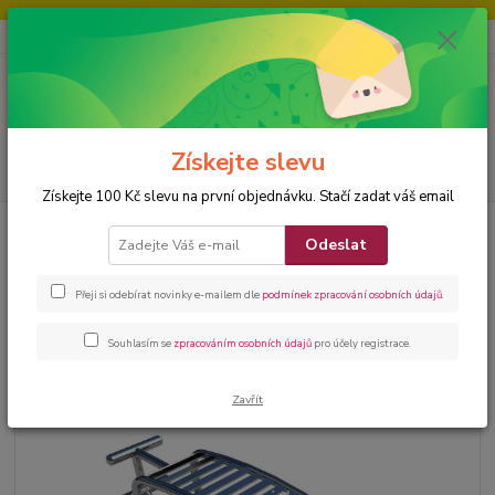
CZK
+420 605171715
Menu
Získejte slevu
Hledat
Získejte 100 Kč slevu na první objednávku. Stačí zadat váš email
Úvod
FITNESS
Venkovní posilovací stroje Steel 11
Odeslat
Venkovní posilovací stroje Steel
Přeji si odebírat novinky e-mailem dle
podmínek zpracování osobních údajů
.
11
Souhlasím se
zpracováním osobních údajů
pro účely registrace.
Zavřít